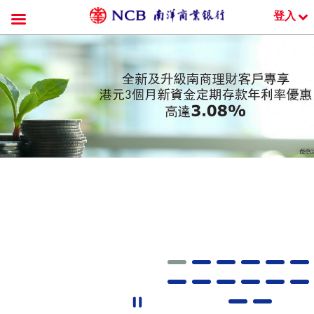
登入
跳
到
內
容