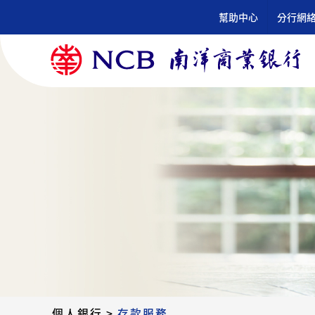
跳
幫助中心
分行網
到
內
容
個人銀行
>
存款服務