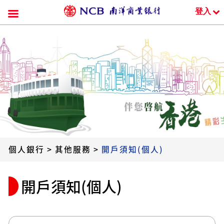
登入
跳
到
內
容
個人銀行
>
其他服務
>
開戶須知(個人)
開戶須知(個人)