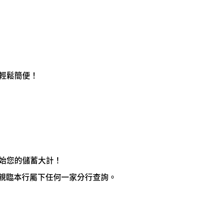
輕鬆簡便！
始您的儲蓄大計！
親臨本行屬下任何一家分行查詢。