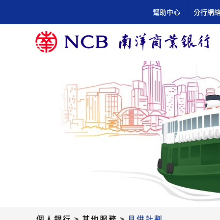
跳
幫助中心
分行網
到
內
容
個人銀行
>
其他服務
>
月供計劃