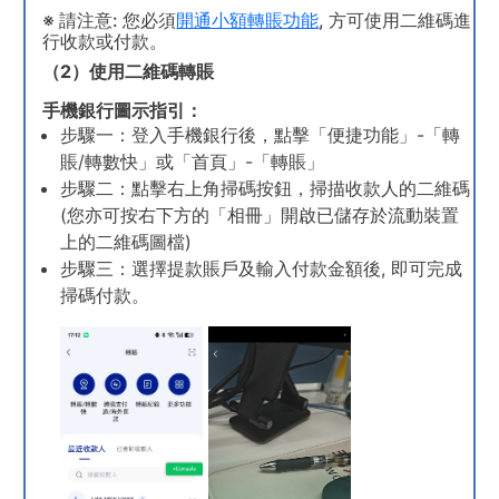
※ 請注意: 您必須
開通小額轉賬功能
, 方可使用二維碼進
行收款或付款。
（2）使用二維碼轉賬
手機銀行圖示指引：
步驟一：登入手機銀行後，點擊「便捷功能」-「轉
賬/轉數快」或「首頁」-「轉賬」
步驟二：點擊右上角掃碼按鈕，掃描收款人的二維碼
(您亦可按右下方的「相冊」開啟已儲存於流動裝置
上的二維碼圖檔)
步驟三：選擇提款賬戶及輸入付款金額後, 即可完成
掃碼付款。