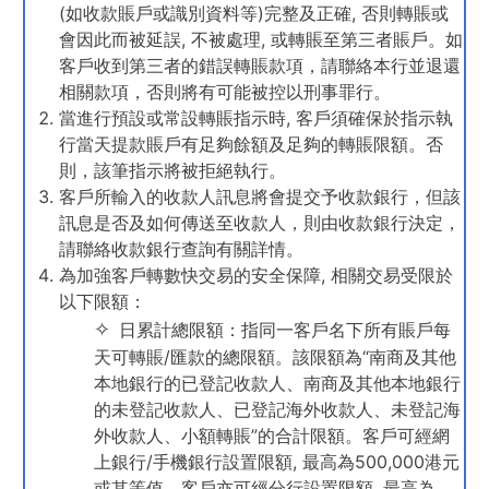
(如收款賬戶或識別資料等)完整及正確, 否則轉賬或
會因此而被延誤, 不被處理, 或轉賬至第三者賬戶。如
客戶收到第三者的錯誤轉賬款項，請聯絡本行並退還
相關款項，否則將有可能被控以刑事罪行。
當進行預設或常設轉賬指示時, 客戶須確保於指示執
行當天提款賬戶有足夠餘額及足夠的轉賬限額。否
則，該筆指示將被拒絕執行。
客戶所輸入的收款人訊息將會提交予收款銀行，但該
訊息是否及如何傳送至收款人，則由收款銀行決定，
請聯絡收款銀行查詢有關詳情。
為加強客戶轉數快交易的安全保障, 相關交易受限於
以下限額：
日累計總限額：指同一客戶名下所有賬戶每
天可轉賬/匯款的總限額。該限額為“南商及其他
本地銀行的已登記收款人、南商及其他本地銀行
的未登記收款人、已登記海外收款人、未登記海
外收款人、小額轉賬”的合計限額。客戶可經網
上銀行/手機銀行設置限額, 最高為500,000港元
或其等值。客戶亦可經分行設置限額, 最高為